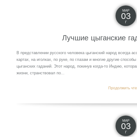
МАР
03
Г
Лучшие цыганские гад
В представлении русского человека цыганский народ всегда ас
картах, на иголках, по руке, по глазам и многие другие спосо
цыганских гаданий. Этот народ, покинув когда-то Индию, котора
жизни, странствовал по...
Продолжить чтен
МАР
03
Г