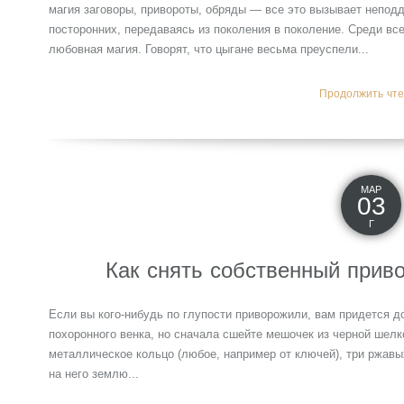
магия заговоры, привороты, обряды — все это вызывает неподд
посторонних, передаваясь из поколения в поколение. Среди вс
любовная магия. Говорят, что цыгане весьма преуспели...
Продолжить чтен
МАР
03
Г
Как снять собственный приво
Если вы кого-нибудь по глупости приворожили, вам придется до
похоронного венка, но сначала сшейте мешочек из черной шел
металлическое кольцо (любое, например от ключей), три ржавы
на него землю...