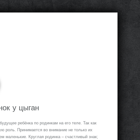
нок у цыган
удущее ребёнка по родинкам на его теле. Так как
ную роль. Принимается во внимание не только их
ем маленькие. Круглая родинка – счастливый знак;