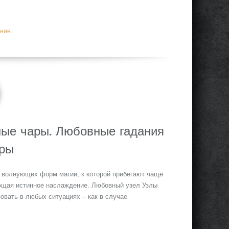
ие...
ные чары. Любовные гадания
оры
е волнующих форм магии, к которой прибегают чаще
ающая истинное наслаждение. Любовный узел Узлы
овать в любых ситуациях – как в случае