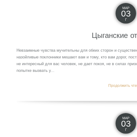
МАР
03
Г
Цыганские о
Невзаимные чувства мучительны для обеих сторон и существен
назойливые поклонники мешают вам и тому, кто вам дорог, пос
не интересный для вас человек, не дает покоя, не в силах при
попытке вызвать у...
Продолжить чтен
МАР
03
Г