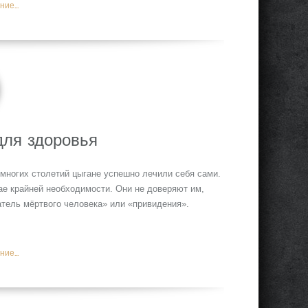
ие...
для здоровья
 многих столетий цыгане успешно лечили себя сами.
ае крайней необходимости. Они не доверяют им,
атель мёртвого человека» или «привидения».
ие...