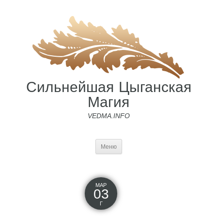
Сильнейшая Цыганская
Магия
VEDMA.INFO
Меню
МАР
03
Г