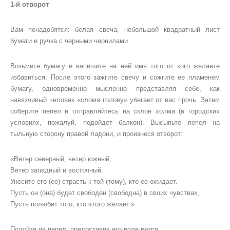
1-й отворот
Вам понадобятся: белая свеча, небольшой квадратный лист
бумаги и ручка с черными чернилами.
Возьмите бумагу и напишите на ней имя того от кого желаете
избавиться. После этого зажгите свечу и сожгите ее пламенем
бумагу, одновременно мысленно представляя себе, как
навязчивый человек «сломя голову» убегает от вас прочь. Затем
соберите пепел и отправляйтесь на склон холма (в городских
условиях, пожалуй, подойдет балкон). Высыпьте пепел на
тыльную сторону правой ладони, и произнеся отворот:
«Ветер северный, ветер южный,
Ветер западный и восточный.
Унесите его (ее) страсть к той (тому), кто ее ожидает.
Пусть он (она) будет свободен (свободна) в своих чувствах,
Пусть полюбит того, кто этого желает.»
Подуйте на пепел, предоставив его воле ветра.