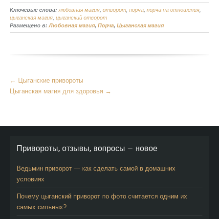
Ключевые слова:
любовная магия
,
отворот
,
порча
,
порча на отношения
,
цыганская магия
,
цыганский отворот
Размещено в:
Любовная магия
,
Порча
,
Цыганская магия
Больше
←
Цыганские привороты
статей
Цыганская магия для здоровья
→
Привороты, отзывы, вопросы — новое
Ведьмин приворот — как сделать самой в домашних
условиях
Почему цыганский приворот по фото считается одним их
самых сильных?