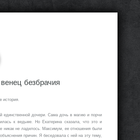
 венец безбрачия
е история.
ей единственной дочери. Сама дочь в магию и порчи
тилась к ведьме. Но Екатерина сказала, что это и
ее никак не ладилось. Максимум, ее отношения были
объяснения причин. Я беседовала с ней на эту тему,