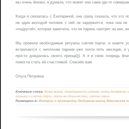
мы очень близки, я думала, что может она сама где-то совершае
Когда я связалась с Екатериной, она сразу сказала, что это п
ни один молодой человек с ней не задержится, пока она не
«подругой», которая заметила, что ее парень смотрит на нее, 
Мы провели необходимые ритуалы снятия порчи, и знаете ус
встречается с неплохим парнем уже почти пять месяцев, и у
просто дождалась своего принца))). А я в свою очередь бла
помогла стать ей счастливой. Спасибо вам.
Ольга Петровна
Ключевые слова:
белая магия
,
благодарность ведьме
,
венец безбрачия
,
отзывы о снятии порчи
,
порча на одиночество
,
снятие порчи
Размещено в:
Истории о привороте
,
Любовная магия
,
Магическая 