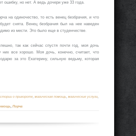
т ошибку, но нет. А ведь дочери уже 33 года.
орча на одиночество, то есть венец безбрачия, и что
 будет снята. Венец безбрачия был на нее наведен
видимо из мести. Это было еще в студенчестве.
пешно, так как сейчас спустя почти год, моя дочь
 них все хорошо. Моя дочь, конечно, считает, что
годарю за это Екатерину, сильную ведьму, которая
истории о привороте
,
магическая помощь
,
магические услуги
,
помощь
,
Порча