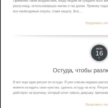
Применяю такие воздействия, когда людям не суждено быть вме
разлучницу, использовавшую магию и так далее. Провожу подо
все необходимые откупы, ставя защиту. Все...
Продолжить чтен
ИЮН
16
Г
Остуда, чтобы разл
И вот еще один ритуал по остуде. Я уже совсем недавно расска
можете охладить свои чувства, сделать остуду на иглу. Ритуал
действует на мужчину, который хочет забыть девушку, причиня
Продолжить чтен