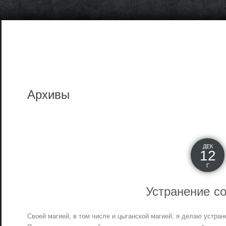
Архивы
ДЕК
12
Г
Устранение с
Своей магией, в том числе и цыганской магией, я делаю устра