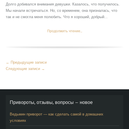
Долго добивался внимания девушки. Казалось, что получилось.
Мы начали встречаться. Но, со временем, она призналась, что
так и не смогла меня полюбить. Что я хороший, добрый...
Продолжить чтение...
Больше
←
Предыдущие записи
статей
Следующие записи
→
Привороты, отзывы, вопросы — новое
Ведьмин приворот — как сделать самой в домашних
условиях