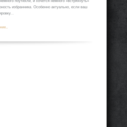
немного поутихли, и хочется немного «встряхнуть»
рность избранника. Особенно актуально, если ваш
ровку...
ие...