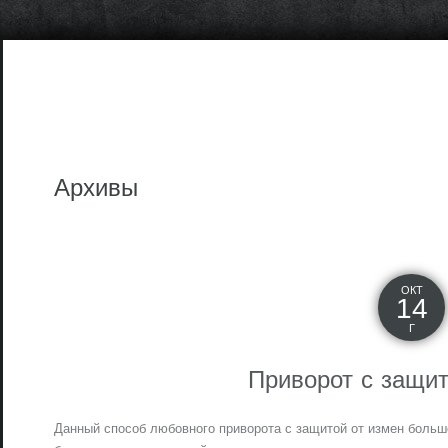
Архивы
ОКТ
14
Г
Приворот с защит
Данный способ любовного приворота с защитой от измен больш