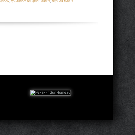
 кровь
,
приворот на кровь парня
,
черная магия