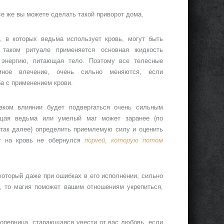
все же вы можете сделать такой приворот дома.
, в которых ведьма использует кровь, могут быть
таком ритуале применяется основная жидкость
 энергию, питающая тело. Поэтому все телесные
мное влечение, очень сильно меняются, если
а с применением крови.
аком влиянии будет подвергаться очень сильным
ющая ведьма или умелый маг может заранее (по
и так далее) определить приемлемую силу и оценить
от на кровь не обернулся
порчей, которую потом
который даже при ошибках в его исполнении, сильно
о, то магия поможет вашим отношениям укрепиться,
оперница, старающаяся увести от вас любовь, если