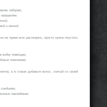
кровь забираю,
 направляю.
чной,
ой и вечной.
жно ее прямо всю растворять, просто нужно опустить
 в водку помещаю,
бовью повелеваю.
жете), а в стакан добавьте волос, снятый со своей
 соединяю,
 жизнью завладеваю.