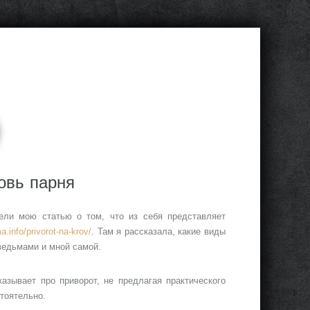
овь парня
ели мою статью о том, что из себя представляет
a.info/privorot-na-krov/
. Там я рассказала, какие виды
ведьмами и мной самой.
казывает про приворот, не предлагая практического
тоятельно.