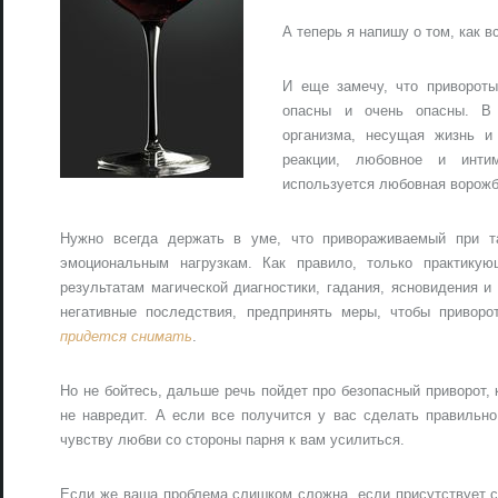
А теперь я напишу о том, как 
И еще замечу, что привороты
опасны и очень опасны. В 
организма, несущая жизнь и
реакции, любовное и инти
используется любовная ворожб
Нужно всегда держать в уме, что привораживаемый при т
эмоциональным нагрузкам. Как правило, только практику
результатам магической диагностики, гадания, ясновидения 
негативные последствия, предпринять меры, чтобы привор
придется снимать
.
Но не бойтесь, дальше речь пойдет про безопасный приворот, 
не навредит. А если все получится у вас сделать правильн
чувству любви со стороны парня к вам усилиться.
Если же ваша проблема слишком сложна, если присутствует с