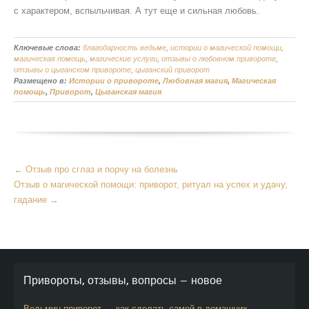
с характером, вспыльчивая. А тут еще и сильная любовь.
Ключевые слова:
благодарность ведьме
,
истории о магической помощи
,
магическая помощь
,
магические услуги
,
отзывы о любовном привороте
,
отзывы о цыганском привороте
,
цыганский приворот
Размещено в:
Истории о привороте
,
Любовная магия
,
Магическая
помощь
,
Приворот
,
Цыганская магия
Больше
←
Отзыв про сглаз и порчу на болезнь
статей
Отзыв о магической помощи: приворот, ритуал на успех и удачу,
гадание
→
Привороты, отзывы, вопросы — новое
Ведьмин приворот — как сделать самой в домашних