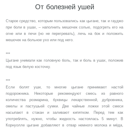
От болезней ушей
Старое средство, которым пользовались как цыгане, так и гауджо
при боли в ушах, – наполнить мешочек солью, подогреть его на
огне или в печи (но не перегревать), лечь на бок и положить
мешочек на больное ухо или под него.
***
Цыгане унимали как головную боль, так и боль в ушах, положив
под язык белую косточку.
***
Если болят уши, то многие цыгане принимают настой
подорожника. Некоторые рекомендуют смесь из равного
количества розмарина, буквицы лекарственной, дубровника,
омелы и пастушьей сумки. Две чайные ложки этой смеси
насыпают в стакан и заливают кипятком. Перед тем как
употреблять, нужно, чтобы жидкость настоялась 5 минут. В
Корнуолле цыгане добавляют в отвар немного молока и мёда,