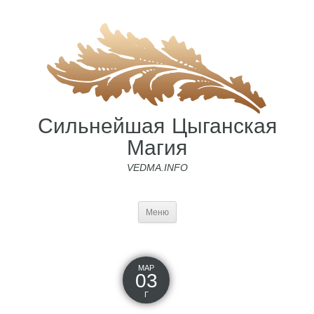
Сильнейшая Цыганская
Магия
VEDMA.INFO
Меню
МАР
03
Г