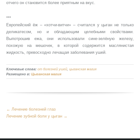
отчего он становится более приятным на вкус.
***
Европейский ёж – «хотчи-витчи» – считался у цыган не только
деликатесом, но и обладающим целебными свойствами.
Выпотрошив ежа, они использовали сине-зелёную железу,
похожую на мешочек, в которой содержится маслянистая
жидкость, превосходно лечащая заболевания ушей.
Ключевые слова:
от болезней ушей
,
цыганская магия
Размещено в:
Цыганская магия
Больше
←
Лечение болезней глаз
статей
Лечение зубной боли у цыган
→